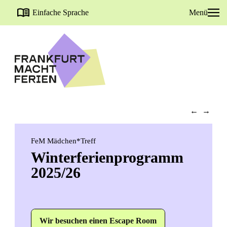
Einfache Sprache
Menü
←
→
FeM Mädchen*Treff
Winterferienprogramm
2025/26
Wir besuchen einen Escape Room