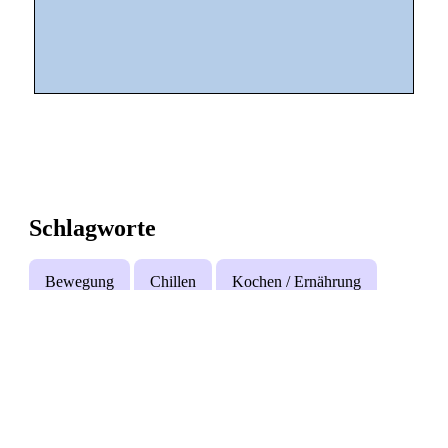
Schlagworte
Bewegung
Chillen
Kochen / Ernährung
Sommerferien
Sport
Wald
Natur
Kreativität
Nachhaltigkeit