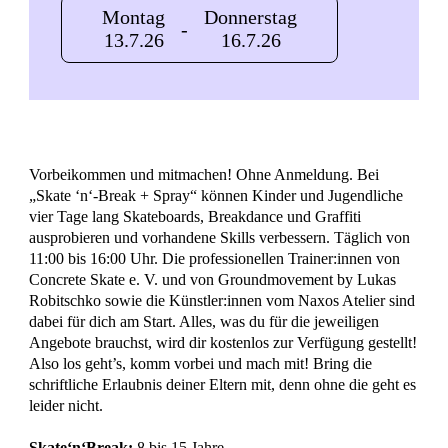
Montag
Donnerstag
-
13.7.26
16.7.26
Vorbeikommen und mitmachen! Ohne Anmeldung. Bei
„Skate ‘n‘-Break + Spray“ können Kinder und Jugendliche
vier Tage lang Skateboards, Breakdance und Graffiti
ausprobieren und vorhandene Skills verbessern. Täglich von
11:00 bis 16:00 Uhr. Die professionellen Trainer:innen von
Concrete Skate e. V. und von Groundmovement by Lukas
Robitschko sowie die Künstler:innen vom Naxos Atelier sind
dabei für dich am Start. Alles, was du für die jeweiligen
Angebote brauchst, wird dir kostenlos zur Verfügung gestellt!
Also los geht’s, komm vorbei und mach mit! Bring die
schriftliche Erlaubnis deiner Eltern mit, denn ohne die geht es
leider nicht.
Skate‘n‘Break:
8 bis 15 Jahre