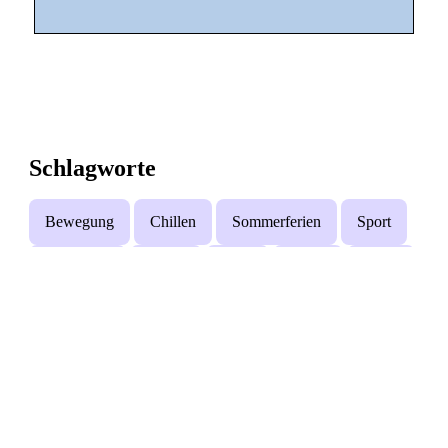
Schlagworte
Bewegung
Chillen
Sommerferien
Sport
Workshop
Musik
Tanz
Kunst
Natur
Kreativität
Park
Mehr Angebote mit teilweise gleichen