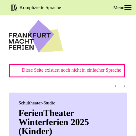
Komplizierte Sprache
Menü
Diese Seite existiert noch nicht in einfacher Sprache
←
→
Schultheater-Studio
FerienTheater
Winterferien 2025
(Kinder)