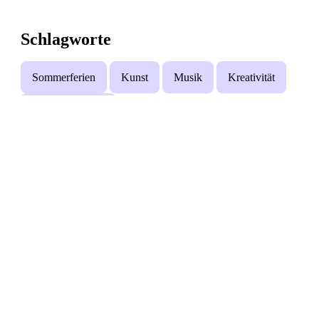
Schlagworte
Sommerferien
Kunst
Musik
Kreativität
Digitale Medien
Mehr Angebote mit teilweise gleichen
Schlagwörtern
Es konnten leider keine weiteren aktiven Veranstaltungen mit
den gleichen Themen gefunden werden.