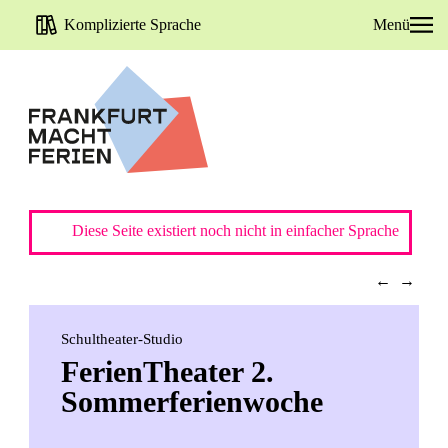
Komplizierte Sprache
Menü
Diese Seite existiert noch nicht in einfacher Sprache
←
→
Schultheater-Studio
FerienTheater 2.
Sommerferienwoche