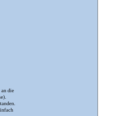
 an die
sse).
rstanden.
einfach