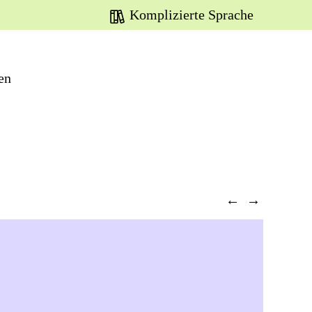
Komplizierte Sprache
en
←
→