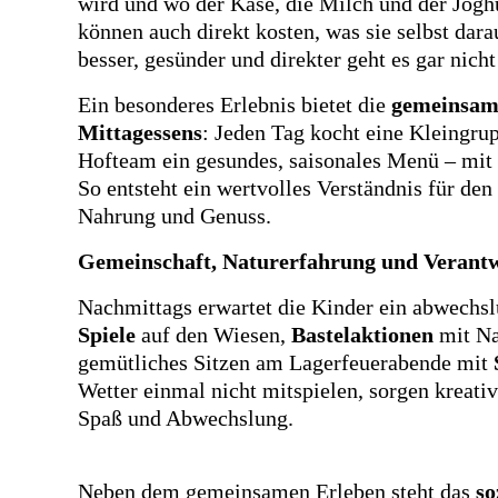
wird und wo der Käse, die Milch und der Jog
können auch direkt kosten, was sie selbst dar
besser, gesünder und direkter geht es gar nicht
Ein besonderes Erlebnis bietet die
gemeinsam
Mittagessens
: Jeden Tag kocht eine Kleingr
Hofteam ein gesundes, saisonales Menü – mit 
So entsteht ein wertvolles Verständnis für den
Nahrung und Genuss.
Gemeinschaft, Naturerfahrung und Verant
Nachmittags erwartet die Kinder ein abwechs
Spiele
auf den Wiesen,
Bastelaktionen
mit Na
gemütliches Sitzen am Lagerfeuerabende mit
Wetter einmal nicht mitspielen, sorgen kreati
Spaß und Abwechslung.
Neben dem gemeinsamen Erleben steht das
so