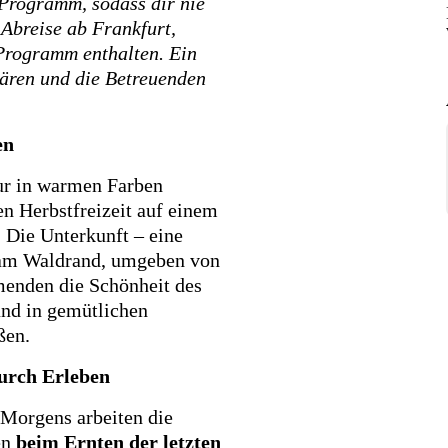
 Programm, sodass dir nie
 Abreise ab Frankfurt,
Programm enthalten. Ein
klären und die Betreuenden
en
tur in warmen Farben
en Herbstfreizeit auf einem
 Die Unterkunft – eine
g am Waldrand, umgeben von
menden die Schönheit des
nd in gemütlichen
ßen.
urch Erleben
 Morgens arbeiten die
en
beim Ernten der letzten