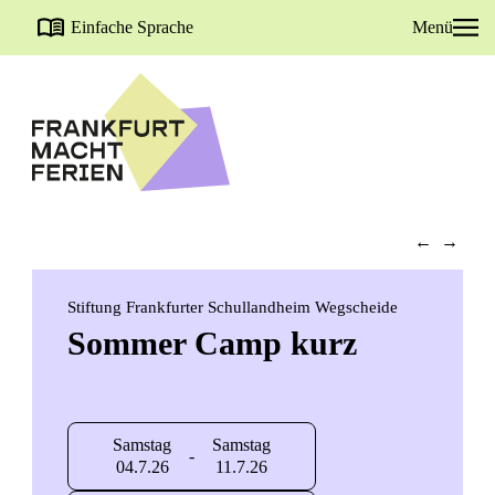
Einfache Sprache
Menü
←
→
Stiftung Frankfurter Schullandheim Wegscheide
Sommer Camp kurz
Samstag
Samstag
-
04.7.26
11.7.26