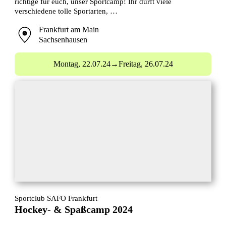
richtige für euch, unser Sportcamp! Ihr dürft viele
verschiedene tolle Sportarten, …
Frankfurt am Main
Sachsenhausen
Montag,
22.07.24
→
Freitag,
26.07.24
Sportclub SAFO Frankfurt
Hockey- & Spaßcamp 2024